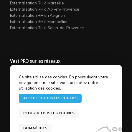
Externalisation RH à Marseille
Externalisation RH à Aix-en-Provence
Externalisation RH en Avignon
Externalisation RH à Montpellier
Externalisation RH à Salon-de-Provence
Vast PRO sur les réseaux
Ce site utilise des cookies. En poursuivant votre
navigation sur le site, vous acceptez notre
utilisation des cookies.
ACCEPTER TOUS LES COOKIES
REFUSER TOUS LES COOKIES
Conditions
générales
Toutes nos
Couverture
Politique de
Mentions
de
prestations
géographique
confidentialité
légales
vente
PARAMÈTRES