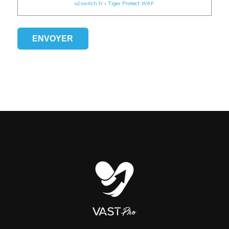
o2switch.fr
-
Tiger Protect WAF