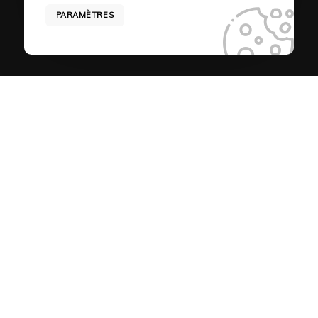
Outplacement à Toulouse
PARAMÈTRES
RH Externalisée
Externalisation RH à Marseille
Externalisation RH à Aix-en-Provence
Externalisation RH en Avignon
Externalisation RH à Montpellier
Externalisation RH à Salon-de-Provence
Vast PRO sur les réseaux