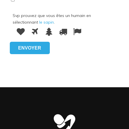
Svp prouvez que vous êtes un humain en
sélectionnant
le sapin
.
Svp
prouvez
1
2
3
4
5
que
vous
êtes
un
humain
en
sélectionnant
le
sapin.