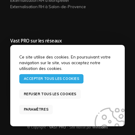
Externalisation RH à Montpellier
Externalisation RH à Salon-de-Provence
Vast PRO sur les réseaux
Ce site utilise des cookies. En poursuivant votre
navigation sur le site, vous acceptez notre
utilisation des cookies.
ACCEPTER TOUS LES COOKIES
REFUSER TOUS LES COOKIES
Conditions
générales
Toutes nos
Couverture
Politique de
Mentions
de
prestations
géographique
confidentialité
légales
vente
PARAMÈTRES
© Copyright -
VAST PRO
- Site réalisé par
Winsiders